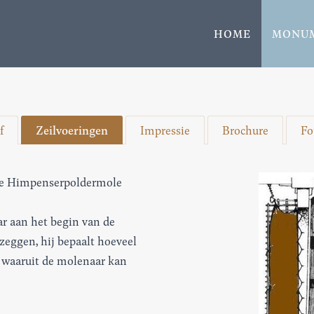
HOME
MONU
f
Zeilvoeringen
Impressie
Brochure
Fo
p de Himpenserpoldermole
r aan het begin van de
 zeggen, hij bepaalt hoeveel
n waaruit de molenaar kan