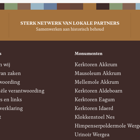
STERK NETWERK VAN LOKALE PARTNERS
Samenwerken aan historisch behoud
s
Monumenten
n wij
Kerktoren Akkrum
van zaken
Mausoleum Akkrum
woording
Mellemole Akkrum
iële verantwoording
Kerktoren Aldeboarn
s en links
Kerktoren Eagum
verklaring
Kerktoren Idaerd
t
Klokkenstoel Nes
Himpenserpoldermole Werg
Urinoir Wergea