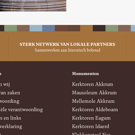
STERK NETWERK VAN LOKALE PARTNERS
Samenwerken aan historisch behoud
s
Monumenten
n wij
Kerktoren Akkrum
van zaken
Mausoleum Akkrum
woording
Mellemole Akkrum
iële verantwoording
Kerktoren Aldeboarn
s en links
Kerktoren Eagum
verklaring
Kerktoren Idaerd
t
Klokkenstoel Nes