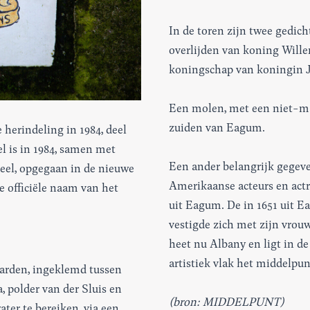
In de toren zijn twee gedich
overlijden van koning Wille
koningschap van koningin Ju
Een molen, met een niet-ma
zuiden van Eagum.
herindeling in 1984, deel
l is in 1984, samen met
Een ander belangrijk gegeve
eel, opgegaan in de nieuwe
Amerikaanse acteurs en actr
e officiële naam van het
uit Eagum. De in 1651 uit 
vestigde zich met zijn vrou
heet nu Albany en ligt in de
artistiek vlak het middelpun
warden, ingeklemd tussen
, polder van der Sluis en
(bron: MIDDELPUNT)
ater te bereiken, via een