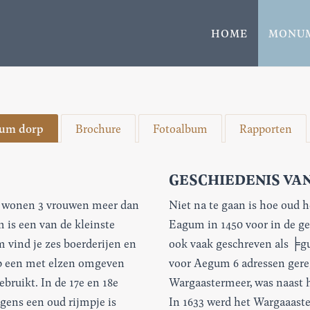
HOME
MONU
um dorp
Brochure
Fotoalbum
Rapporten
GESCHIEDENIS VA
rp wonen 3 vrouwen meer dan
Niet na te gaan is hoe oud h
is een van de kleinste
Eagum in 1450 voor in de ge
 vind je zes boerderijen en
ook vaak geschreven als ╞gu
op een met elzen omgeven
voor Aegum 6 adressen gereg
bruikt. In de 17e en 18e
Wargaastermeer, was naast 
gens een oud rijmpje is
In 1633 werd het Wargaaast