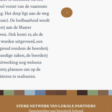
eel vormt van de vaarroute
>
g. Het dorp ligt aan de weg
um). De leefbaarheid wordt
erij aan de Master
en. Ook komt er, als de
 worden uitgevoerd, een
 grond rondom de boerderij
ndige zaken, de boerderij
 uitwerking nog weleens
 2003 plannen om op de
ënten te realiseren.
STERK NETWERK VAN LOKALE PARTNERS
Samenwerken aan historisch behoud