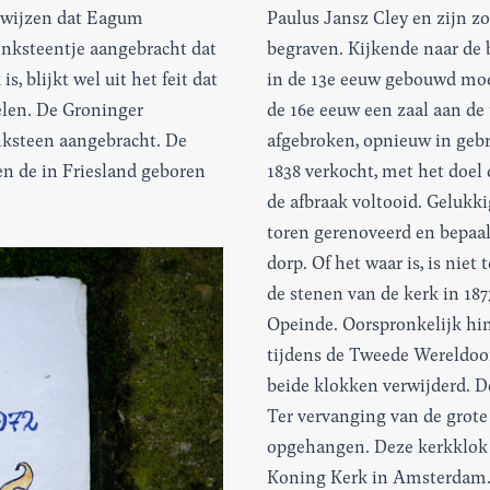
ewijzen dat Eagum
Paulus Jansz Cley en zijn z
denksteentje aangebracht dat
begraven. Kijkende naar de 
, blijkt wel uit het feit dat
in de 13e eeuw gebouwd moet
elen. De Groninger
de 16e eeuw een zaal aan de 
nksteen aangebracht. De
afgebroken, opnieuw in geb
en de in Friesland geboren
1838 verkocht, met het doel
de afbraak voltooid. Gelukkig
toren gerenoveerd en bepaa
dorp. Of het waar is, is niet
de stenen van de kerk in 187
Opeinde. Oorspronkelijk hin
tijdens de Tweede Wereldoor
beide klokken verwijderd. D
Ter vervanging van de grote 
opgehangen. Deze kerkklok 
Koning Kerk in Amsterdam