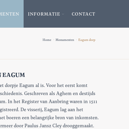
MENTEN
INFORMATIE
CONTACT
Home
Monumenten
Eagum dorp
N EAGUM
et dorpje Eagum al is. Voor het eerst komt
schiedenis. Geschreven als Aghem en destijds
m. In het Register van Aanbring waren in 1511
istreerd. De visserij, Eagum lag aan het
het boeren een belangrijke bron van inkomsten.
ermeer door Paulus Jansz Cley drooggemaakt.