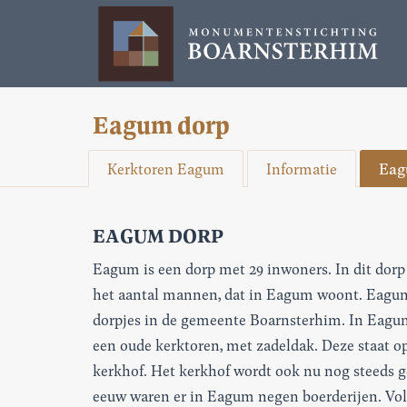
Eagum dorp
Kerktoren Eagum
Informatie
Eag
EAGUM DORP
Eagum is een dorp met 29 inwoners. In dit do
het aantal mannen, dat in Eagum woont. Eagum 
dorpjes in de gemeente Boarnsterhim. In Eagum
een oude kerktoren, met zadeldak. Deze staat 
kerkhof. Het kerkhof wordt ook nu nog steeds ge
eeuw waren er in Eagum negen boerderijen. Vol