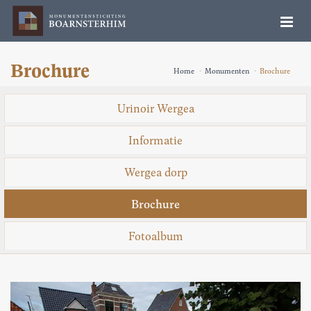
Brochure
Home
Monumenten
Brochure
Urinoir Wergea
Informatie
Wergea dorp
Brochure
Fotoalbum